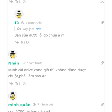
Trả lời
Tú
7 năm trước
Reply to
Bảo
Bạn sửa được lỗi đó chưa ạ ??
Trả lời
Nhân
7 năm trước
Mình cài drive xong giờ thì không dùng được
chuột,phải làm sao ạ?
Trả lời
minh quân
7 năm trước
cpu 5700 tải bản nào ad