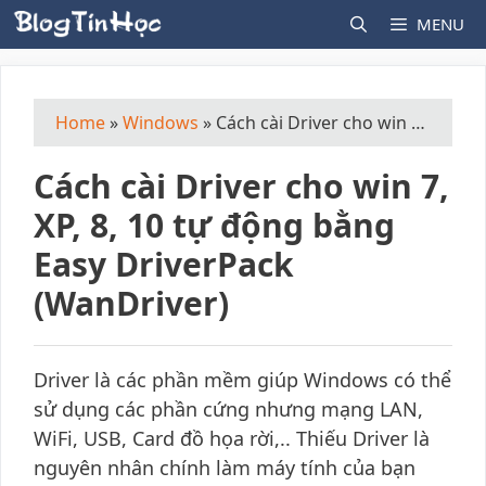
Skip
MENU
to
content
Home
»
Windows
»
Cách cài Driver cho win 7, XP, 8, 10 tự động bằng Easy DriverPack (WanDriver)
Cách cài Driver cho win 7,
XP, 8, 10 tự động bằng
Easy DriverPack
(WanDriver)
Driver là các phần mềm giúp Windows có thể
sử dụng các phần cứng nhưng mạng LAN,
WiFi, USB, Card đồ họa rời,.. Thiếu Driver là
nguyên nhân chính làm máy tính của bạn