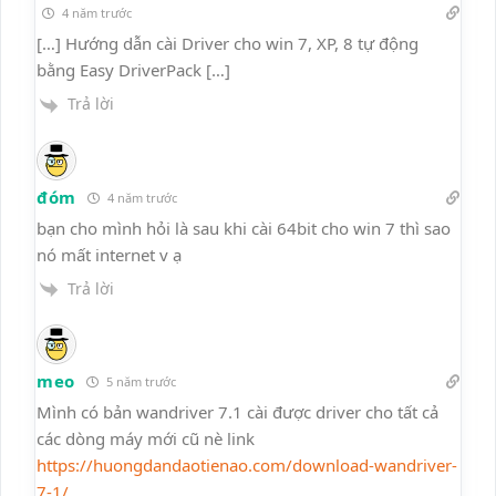
4 năm trước
[…] Hướng dẫn cài Driver cho win 7, XP, 8 tự động
bằng Easy DriverPack […]
Trả lời
đóm
4 năm trước
bạn cho mình hỏi là sau khi cài 64bit cho win 7 thì sao
nó mất internet v ạ
Trả lời
meo
5 năm trước
Mình có bản wandriver 7.1 cài được driver cho tất cả
các dòng máy mới cũ nè link
https://huongdandaotienao.com/download-wandriver-
7-1/