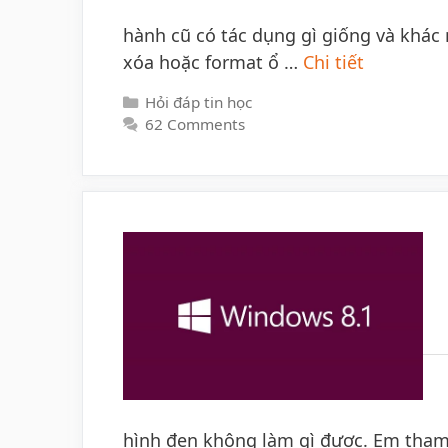
hành cũ có tác dụng gì giống và khá
xóa hoặc format ổ …
Chi tiết
Categories
Hỏi đáp tin học
62 Comments
hình đen không làm gì được. Em tham