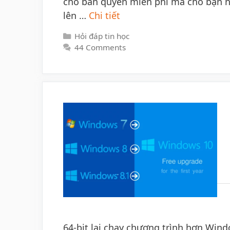
cho bản quyền miễn phí mà cho bạn n
lên …
Chi tiết
Categories
Hỏi đáp tin học
44 Comments
64-bit lại chạy chương trình hơn Win