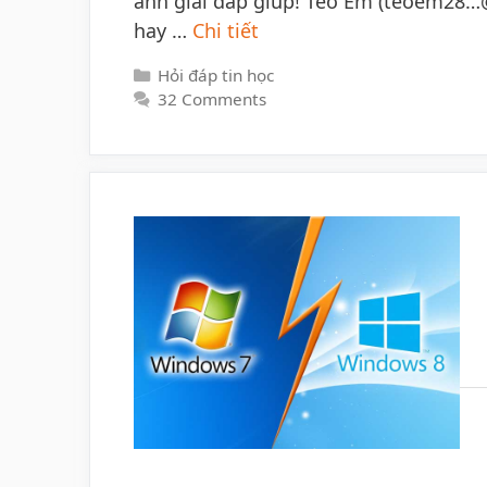
anh giải đáp giúp! Tèo Em (teoem28…@
hay …
Chi tiết
Categories
Hỏi đáp tin học
32 Comments