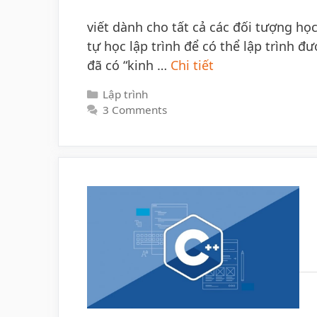
viết dành cho tất cả các đối tượng họ
tự học lập trình để có thể lập trình đượ
đã có “kinh …
Chi tiết
Categories
Lập trình
3 Comments