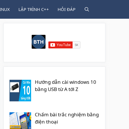
INUX
LẬP TRÌNH C++
HỎI ĐÁP
Hướng dẫn cài windows 10
bằng USB từ A tới Z
Chấm bài trắc nghiệm bằng
điện thoại