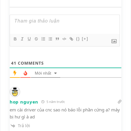
{}
[+]
41
COMMENTS
Mới nhất
hop nguyen
5 năm trước
em cài driver của cnc sao nó báo lỗi phần cứng ạ? máy
bị hư gì à ad
Trả lời