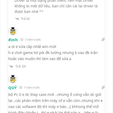
Driver là một dạng phần mềm, nên mất Driver
không bị mất dữ liệu, bạn chỉ cần cài lại driver là
được bạn nhé ^^
Trả lời
định
7 năm trước
a ơi e vừa cập nhật win mới
h e chơi game lol pik đk tướng nhưng k vao đk trận
hoặc vào muộn thì làm sao để sửa ạ
Trả lời
QUÝ
7 năm trước
bộ Pc ò e dc thay case mới ..nhưng ổ cứng vẫn dc giữ
lại ..các phàn mềm trên máy of e vẫn còn..nhưng khi e
vao các sofware đó thì máy e báo ..{ khhong thể mở
trình điều khiển } ..thì e phải lm thế nào ạ… bên e là