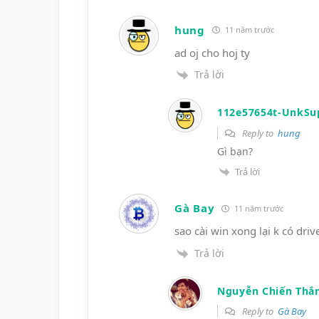
hung
11 năm trước
ad oj cho hoj ty
Trả lời
112e57654t-UnkSu
Reply to
hung
Gì bạn?
Trả lời
Gà Bay
11 năm trước
sao cài win xong lại k có driv
Trả lời
Nguyễn Chiến Thắ
Reply to
Gà Bay