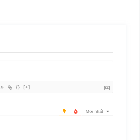
{}
[+]
Mới nhất