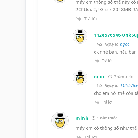
máy em thông số thế này có 
2CPUs), 2,4Ghz / 2048MB R
Trả lời
112e57654t-UnkSu
Reply to
ngọc
ok nhé bạn. nếu bạn 
Trả lời
ngọc
7 năm trước
Reply to
112e5765
cho em hỏi thế còn t
Trả lời
minh
9 năm trước
máy em có thông số như thế n
Trả lời