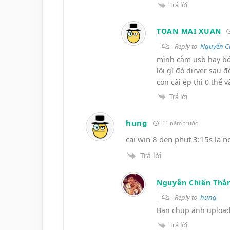
Trả lời
TOAN MAI XUAN
Reply to
Nguyễn C
mình cắm usb hay bỏ 
lỗi gì đó dirver sau đ
còn cài ép thì 0 thể
Trả lời
hung
11 năm trước
cai win 8 den phut 3:15s la n
Trả lời
Nguyễn Chiến Thắ
Reply to
hung
Bạn chụp ảnh upload
Trả lời