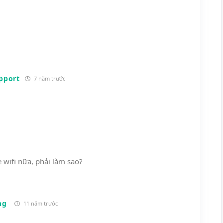
pport
7 năm trước
e wifi nữa, phải làm sao?
ng
11 năm trước