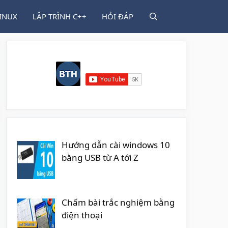
INUX
LẬP TRÌNH C++
HỎI ĐÁP
Hướng dẫn cài windows 10
bằng USB từ A tới Z
Chấm bài trắc nghiệm bằng
điện thoại