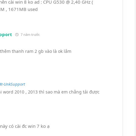
nên cài win 8 ko ad : CPU G530 @ 2,40 GHz (
AM , 1671MB used
pport
7 năm trước
thêm thanh ram 2 gb vào là ok lắm
4t-UnkSupport
ải word 2010 , 2013 thì sao mà em chẳng tải được
ày có cài đc win 7 ko ạ