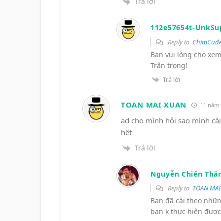
Trả lời
112e57654t-UnkSu
Reply to
ChimCuđe
Bạn vui lòng cho xem 
Trân trọng!
Trả lời
TOAN MAI XUAN
11 năm 
ad cho mình hỏi sao mình cài
hết
Trả lời
Nguyễn Chiến Thắ
Reply to
TOAN MAI
Bạn đã cài theo nhữn
bạn k thực hiện được