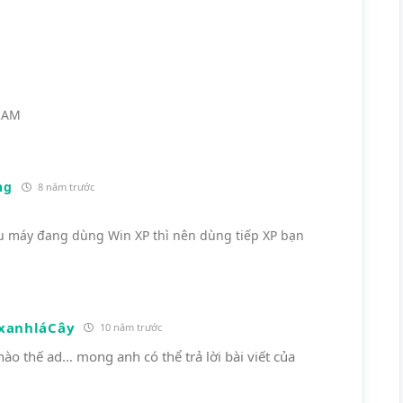
 RAM
ng
8 năm trước
 máy đang dùng Win XP thì nên dùng tiếp XP bạn
xanhláCây
10 năm trước
nào thế ad… mong anh có thể trả lời bài viết của