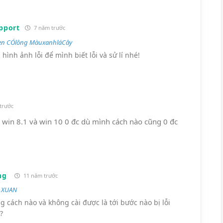
pport
7 năm trước
n CÓlông MàuxanhláCây
hình ảnh lỗi để mình biết lỗi và sử lí nhé!
trước
 win 8.1 và win 10 0 đc dù mình cách nào cũng 0 đc
ng
11 năm trước
 XUAN
g cách nào và không cài được là tới bước nào bị lỗi
?