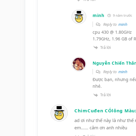
minh
9 năm trước
Reply to
minh
cpu 430 @ 1.80GHz
1.79GHz, 1.96 GB of
Trả lời
Nguyễn Chiến Thắ
Reply to
minh
Được bạn, nhưng nếu
nhé.
Trả lời
ChimCuđen CÓlông Màu
ad ơi như thế này là như thế 
em…… cảm ơn anh nhiều