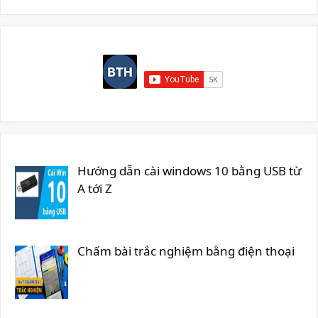
Hướng dẫn cài windows 10 bằng USB từ
A tới Z
Chấm bài trắc nghiệm bằng điện thoại