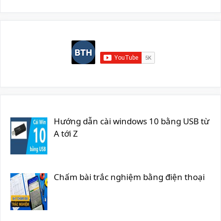
Hướng dẫn cài windows 10 bằng USB từ
A tới Z
Chấm bài trắc nghiệm bằng điện thoại