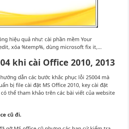
ông hiệu quả như: cài phần mềm Your
gedit, xóa %temp%, dùng microsoft fix it,…
04 khi cài Office 2010, 2013
g hướng dẫn các bước khắc phục lỗi 25004 mà
n bị file cài đặt MS Office 2010, key cài đặt
 có thể tham khảo trên các bài viết của website
e cũ đi.
 đã gỡ MS office cũ nhưng các bạn cứ kiểm tra