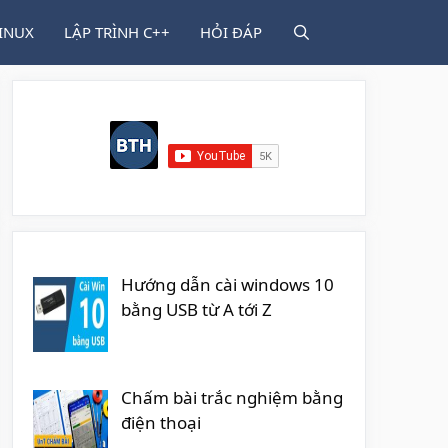
INUX
LẬP TRÌNH C++
HỎI ĐÁP
Hướng dẫn cài windows 10
bằng USB từ A tới Z
Chấm bài trắc nghiệm bằng
điện thoại