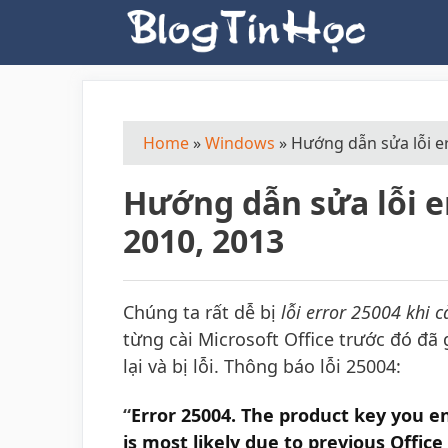
Skip
to
content
Home
»
Windows
»
Hướng dẫn sửa lỗi er
Hướng dẫn sửa lỗi er
2010, 2013
Chúng ta rất dễ bị
lỗi error 25004 khi c
từng cài Microsoft Office trước đó đã
lại và bị lỗi. Thông báo lỗi 25004:
“
Error 25004. The product key you e
is most likely due to previous Office 