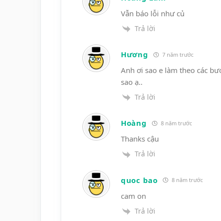
Vẫn báo lỗi như củ
Trả lời
Hương
7 năm trước
Anh ơi sao e làm theo các bướ
sao ạ..
Trả lời
Hoàng
8 năm trước
Thanks cậu
Trả lời
quoc bao
8 năm trước
cam on
Trả lời