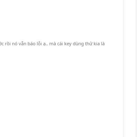
c rồi nó vẫn báo lỗi ạ.. mà cái key dùng thử kia là