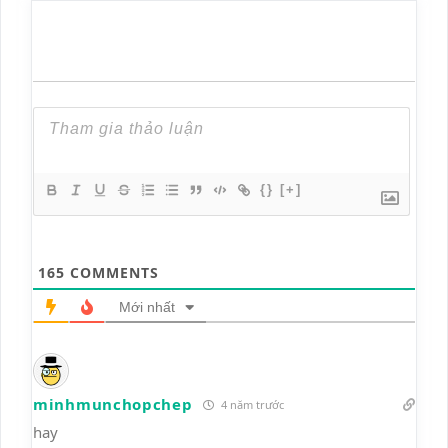
{}
[+]
165
COMMENTS
Mới nhất
minhmunchopchep
4 năm trước
hay