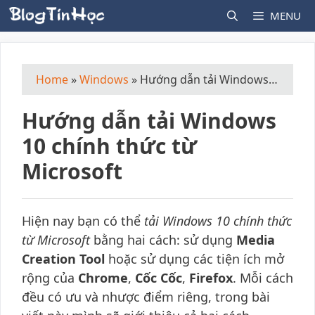
Skip
MENU
to
content
Home
»
Windows
»
Hướng dẫn tải Windows 10 chính thức từ Microsoft
Hướng dẫn tải Windows
10 chính thức từ
Microsoft
Hiện nay bạn có thể
tải Windows 10 chính thức
từ Microsoft
bằng hai cách: sử dụng
Media
Creation Tool
hoặc sử dụng các tiện ích mở
rộng của
Chrome
,
Cốc Cốc
,
Firefox
. Mỗi cách
đều có ưu và nhược điểm riêng, trong bài