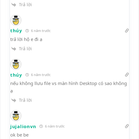
Trả lời
thúy
6 năm trước
trả lời hộ e đi ạ
Trả lời
thúy
6 năm trước
nếu không llưu file vs màn hình Desktop có sao không
ạ
Trả lời
jujalionvn
6 năm trước
ok be be