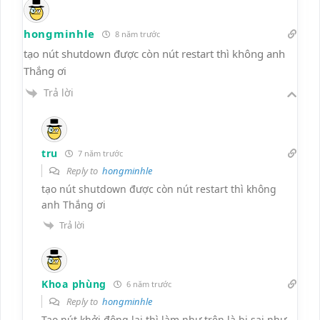
hongminhle
8 năm trước
tạo nút shutdown được còn nút restart thì không anh
Thắng ơi
Trả lời
tru
7 năm trước
Reply to
hongminhle
tạo nút shutdown được còn nút restart thì không
anh Thắng ơi
Trả lời
Khoa phùng
6 năm trước
Reply to
hongminhle
Tạo nút khởi động lại thì làm như trên là bị sai,như