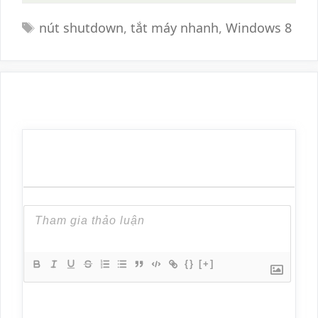
Tags
nút shutdown
,
tắt máy nhanh
,
Windows 8
{}
[+]