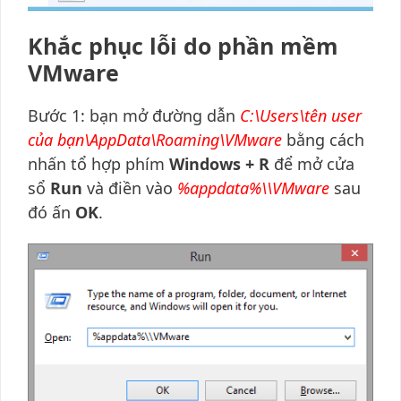
Khắc phục lỗi do phần mềm
VMware
Bước 1: bạn mở đường dẫn
C:\Users\tên user
của bạn\AppData\Roaming\VMware
bằng cách
nhấn tổ hợp phím
Windows + R
để mở cửa
sổ
Run
và điền vào
%appdata%\\VMware
sau
đó ấn
OK
.