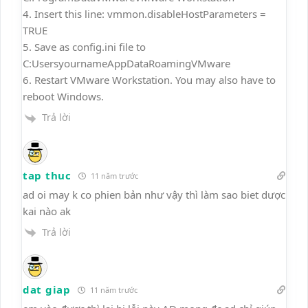
4. Insert this line: vmmon.disableHostParameters =
TRUE
5. Save as config.ini file to
C:UsersyournameAppDataRoamingVMware
6. Restart VMware Workstation. You may also have to
reboot Windows.
Trả lời
tap thuc
11 năm trước
ad oi may k co phien bản như vậy thì làm sao biet dược
kai nào ak
Trả lời
dat giap
11 năm trước