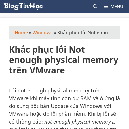
Skip
MENU
to
content
Home
»
Windows
»
Khắc phục lỗi Not enough physical memory trên VMware
Khắc phục lỗi Not
enough physical memory
trên VMware
Lỗi not enough physical memory trên
VMware khi máy tính còn dư RAM và ổ ứng là
do sung đột bản Update của Windows với
VMware hoặc do lỗi phần mềm. Khi bị lỗi sẽ
có thông báo:
not enough physical memory is