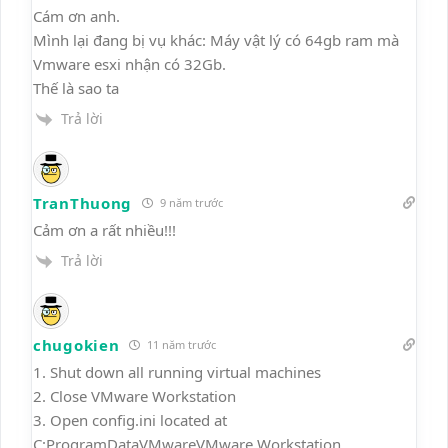
Cám ơn anh.
Mình lại đang bị vụ khác: Máy vật lý có 64gb ram mà
Vmware esxi nhận có 32Gb.
Thế là sao ta
Trả lời
TranThuong
9 năm trước
Cảm ơn a rất nhiều!!!
Trả lời
chugokien
11 năm trước
1. Shut down all running virtual machines
2. Close VMware Workstation
3. Open config.ini located at
C:ProgramDataVMwareVMware Workstation