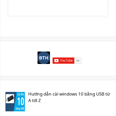
Hướng dẫn cài windows 10 bằng USB từ
A tới Z