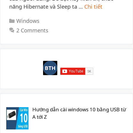
năng Hibernate và Sleep ta …
Chi tiết
Categories
Windows
2 Comments
Hướng dẫn cài windows 10 bằng USB từ
A tới Z