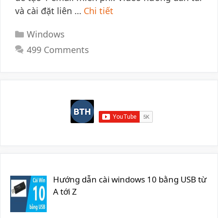
và cài đặt liên …
Chi tiết
Categories
Windows
499 Comments
Hướng dẫn cài windows 10 bằng USB từ
A tới Z