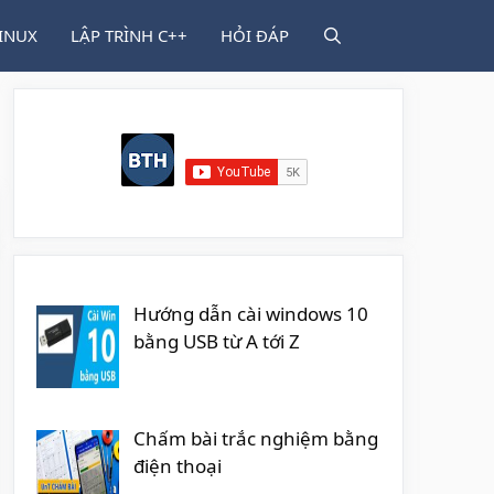
INUX
LẬP TRÌNH C++
HỎI ĐÁP
Hướng dẫn cài windows 10
bằng USB từ A tới Z
Chấm bài trắc nghiệm bằng
điện thoại