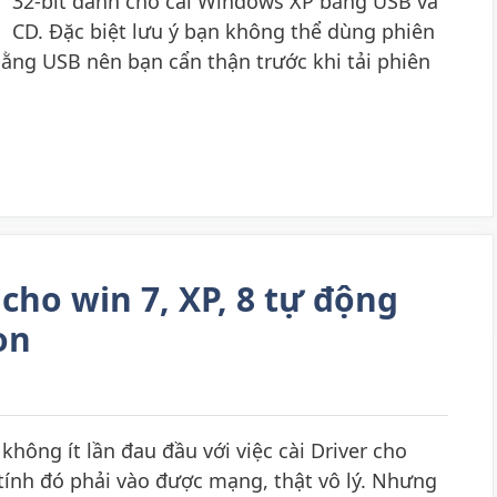
32-bit dành cho cài Windows XP bằng USB và
CD. Đặc biệt lưu ý bạn không thể dùng phiên
ng USB nên bạn cẩn thận trước khi tải phiên
cho win 7, XP, 8 tự động
on
hông ít lần đau đầu với việc cài Driver cho
 tính đó phải vào được mạng, thật vô lý. Nhưng