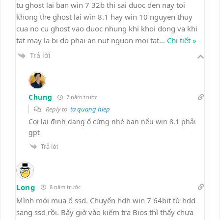
tu ghost lai ban win 7 32b thi sai duoc den nay toi
khong the ghost lai win 8.1 hay win 10 nguyen thuy
cua no cu ghost vao duoc nhung khi khoi dong va khi
tat may la bi do phai an nut nguon moi tat
…
Chi tiết »
Trả lời
Chung
7 năm trước
Reply to
ta quang hiep
Coi lại định dạng ổ cứng nhé bạn nếu win 8.1 phải
gpt
Trả lời
Long
8 năm trước
Mình mới mua ổ ssd. Chuyển hdh win 7 64bit từ hdd
sang ssd rồi. Bây giờ vào kiểm tra Bios thì thấy chưa