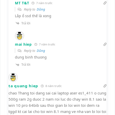
MT T&T
7 năm trước
Reply to
Dũng
Lắp ổ ssd thế là xong
Trả lời
mai hiep
7 năm trước
Reply to
Dũng
dung binh thuong
Trả lời
ta quang hiep
8 năm trước
chao Thang toi dang sai cai laptop aser es1_411 o cung
500g ram 2g duoc 2 nam roi luc do chay win 8.1 sao la
win 10 pro 64bib sau thoi gian bi loi win toi dem ra
tggd kt cai lai cho toi win 8.1 mang ve nha van bi loi toi