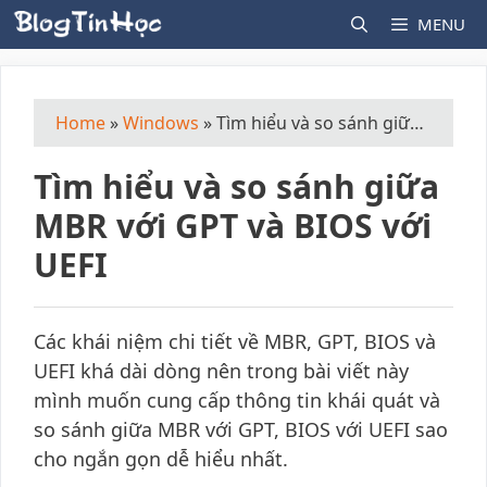
Skip
MENU
to
content
Home
»
Windows
»
Tìm hiểu và so sánh giữa MBR với GPT và BIOS với UEFI
Tìm hiểu và so sánh giữa
MBR với GPT và BIOS với
UEFI
Các khái niệm chi tiết về MBR, GPT, BIOS và
UEFI khá dài dòng nên trong bài viết này
mình muốn cung cấp thông tin khái quát và
so sánh giữa MBR với GPT, BIOS với UEFI sao
cho ngắn gọn dễ hiểu nhất.