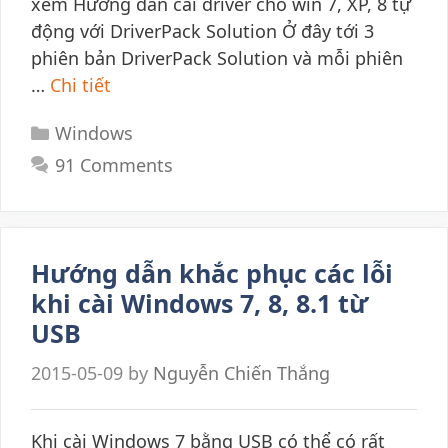
xem Hướng dẫn cài driver cho win 7, XP, 8 tự
động với DriverPack Solution Ở đây tới 3
phiên bản DriverPack Solution và mỗi phiên
…
Chi tiết
Categories
Windows
91 Comments
Hướng dẫn khắc phục các lỗi
khi cài Windows 7, 8, 8.1 từ
USB
2015-05-09
by
Nguyễn Chiến Thắng
Khi cài Windows 7 bằng USB có thể có rất