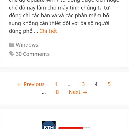
chế độ này làm cho máy tính chúng ta tự
động cài các bản vá và các phần mềm bổ
sung không cần thiết đối với đa số người
dùng phổ …
Chi tiết
Categories
Windows
30 Comments
Page
Page
Page
Page
←
Previous
1
…
3
4
5
Page
…
8
Next
→