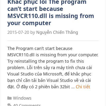
Khắc phục lỗi The program
can’t start because
MSVCR110.dll is missing from
your computer
2015-07-20
by
Nguyễn Chiến Thắng
The Program can’t start because
MSVCR110.dll is missing from your computer.
Try reinstalling the program to fix this
problem. Lỗi trên sảy ra máy tính chưa cài
Visual Studio của Microsoft, để khắc phục
bạn chỉ cần tải bản Visual Studio về và cài
đặt. Ở đây có 2 phiên bản 32bit …
Chi tiết
Categories
Windows
40 Comments