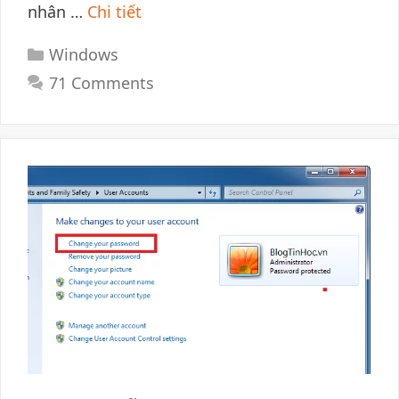
nhân …
Chi tiết
Categories
Windows
71 Comments