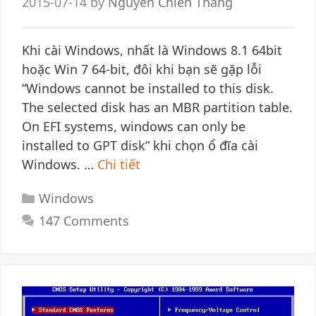
2015-07-14
by
Nguyễn Chiến Thắng
Khi cài Windows, nhất là Windows 8.1 64bit
hoặc Win 7 64-bit, đôi khi bạn sẽ gặp lỗi
“Windows cannot be installed to this disk.
The selected disk has an MBR partition table.
On EFI systems, windows can only be
installed to GPT disk” khi chọn ổ đĩa cài
Windows. …
Chi tiết
Categories
Windows
147 Comments