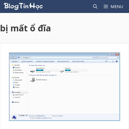
Skip
MENU
to
content
bị mất ổ đĩa