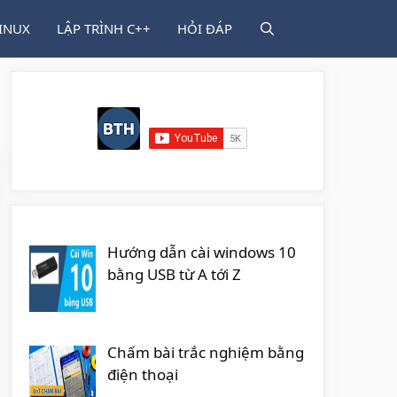
INUX
LẬP TRÌNH C++
HỎI ĐÁP
Hướng dẫn cài windows 10
bằng USB từ A tới Z
Chấm bài trắc nghiệm bằng
điện thoại